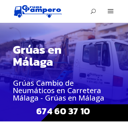
Grúas en
Málaga
Grúas Cambio de
Neumáticos en Carretera
Málaga - Grúas en Málaga
674 60 37 10